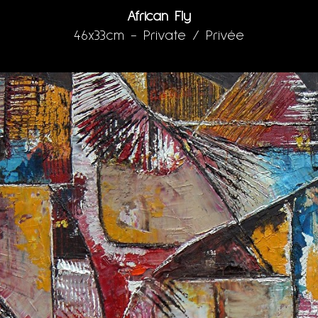
African Fly
46x33cm - Private / Privée
Huile sur toile au couteau